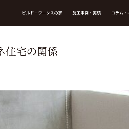
BUILD WORKs
ビルド・ワークスの家
施工事例・実績
コラム・
つのデザイン
6つのコントロール
アクセス
プロジェクト
コラム
スタッフ紹介
ガイド
ビルド・ワークスの「施工」
新 築
レポート
リフォーム
SDGsへの取
ニュ
ネ住宅の関係