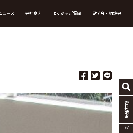
ニュース
会社案内
よくあるご質問
見学会・相談会
り組み
ース
家づくりの流れ
特別コンテンツ
メディア掲載情報
標準仕様
採用情報
保証・制度
協力企業の募集
資料請求