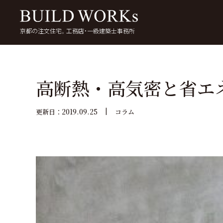
京都の注文住宅。工務店・一級建築士事務所
検
索:
いい家を考える
京都で家を建てる
5
高断熱・高気密と省エ
2019.09.25
更新日：
コラム