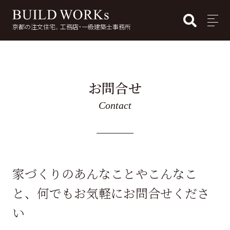
BUI
MENU
京都の注文住宅。工務店・一級建築士事務所
検
索:
お問合せ
Contact
家づくりのあんなことやこんなこ
と、何でもお気軽にお問合せくださ
い