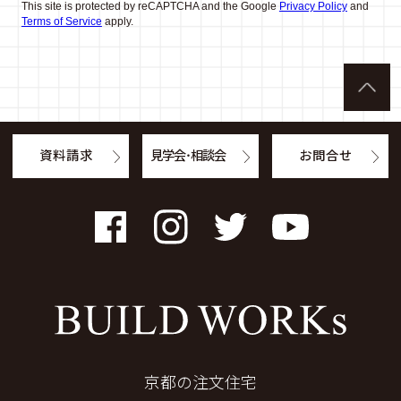
This site is protected by reCAPTCHA and the Google
Privacy Policy
and
Terms of Service
apply.
資料請求
見学会・相談会
お問合せ
Facebook
Instagram
Twitter
YouTube
京都の注文住宅