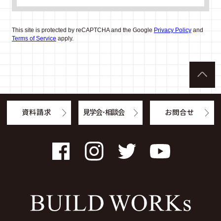
This site is protected by reCAPTCHA and the Google
Privacy Policy
and
Terms of Service
apply.
資料請求
見学会・相談会
お問合せ
Facebook
Instagram
Twitter
YouTube