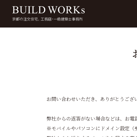
京都の注文住宅。工務店・一級建築士事務所
検
索:
いい家を考える
京都で家を建てる
5
お問い合わせいただき、ありがとうござ
弊社からの返答がない場合などは、お電
※モバイルやパソコンにドメイン設定（