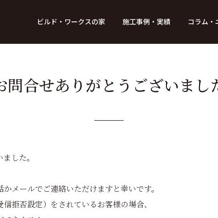
BUILD WORKs
ビルド・ワークスの家
施工事例・実績
コラム・
つのデザイン
6つのコントロール
アクセス
プロジェクト
コラム
スタッフ紹介
ガイド
ビルド・ワークスの「施工」
新 築
レポート
リフォーム
SDGsへの取
ニュ
お問合せありがとうございまし
いました。
話かメールでご連絡いただけますと幸いです。
受信拒否設定）をされているお客様の場合、