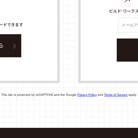
ビルド・ワーク
ードできます
ら
This site is protected by reCAPTCHA and the Google
Privacy Policy
and
Terms of Service
apply.