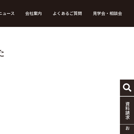
ニュース
会社案内
よくあるご質問
見学会・相談会
り組み
ース
家づくりの流れ
特別コンテンツ
メディア掲載情報
標準仕様
採用情報
保証・制度
協力企業の募集
た
資料請求