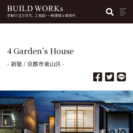
BUI
MENU
京都の注文住宅。工務店・一級建築士事務所
検
索:
4 Garden’s House
- 新築 / 京都市東山区 -