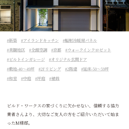
新築
アイランドキッチン
輻射冷暖房パネル
美観地区
全館空調
京都
ウォークインクロゼット
ビルトインガレージ
オリジナル玄関ドア
敷地-40～49坪
2Fリビング
2階建
延床-50～59坪
和室
中庭
坪庭
植栽
ビルド・ワークスの家づくりに欠かせない、信頼する協力
業者さんより、大切なご友人の方をご紹介いただいて始ま
ったM様邸。