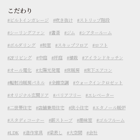
こだわり
ビルトインガレージ
吹き抜け
ストリップ階段
シーリングファン
書斎
ジム
シアタールーム
ボルダリング
和室
スキップフロア
ロフト
2Fリビング
中庭
坪庭
植栽
アイランドキッチン
オール電化
太陽光発電
床暖房
床下エアコン
輻射冷暖房パネル
全館空調
ウォークインクロゼット
オリジナル玄関ドア
バリアフリー
エレベーター
二世帯住宅
店舗兼用住宅
狭小住宅
エタノール暖炉
スタディコーナー
薪ストーブ
趣味室
ゴルフルーム
LDK
造作家具
梁表し
大空間
会社