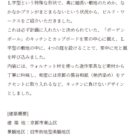
Ｌ字型という特殊な形状で、奥に細長い敷地のためか、な
かなかプランがまとまらないという状況から、ビルド・ワ
ークスをご紹介いただきました。
これは必ず計画に入れたいと決められていた、「ポーゲン
ポール」のキッチンとカップボードを家の中心に据え、Ｌ
字型の敷地の中に、4つの庭を設けることで、家中に光と風
を呼び込みました。
内装には、ウォルナット材を使った造作家具など素材から
丁寧に吟味し、和室には京都の黒谷和紙（柿渋染め）をア
クセントに取り入れるなど、キッチンに負けないデザイン
としました。
[建築概要]
建 築 地：京都市東山区
景観地区：
旧市街地型美観地区