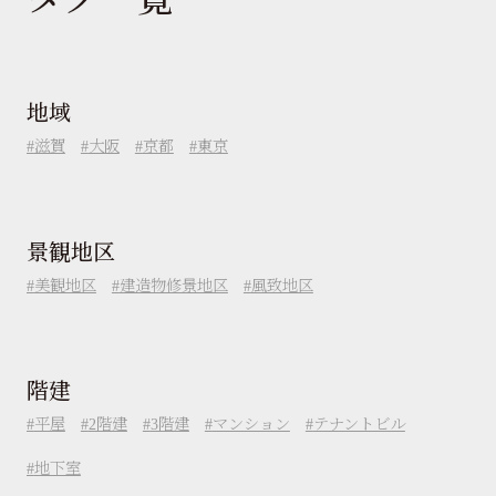
地域
滋賀
大阪
京都
東京
景観地区
美観地区
建造物修景地区
風致地区
階建
平屋
2階建
3階建
マンション
テナントビル
地下室