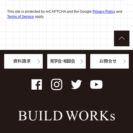
This site is protected by reCAPTCHA and the Google
Privacy Policy
and
Terms of Service
apply.
資料請求
見学会・相談会
お問合せ
Facebook
Instagram
Twitter
YouTube