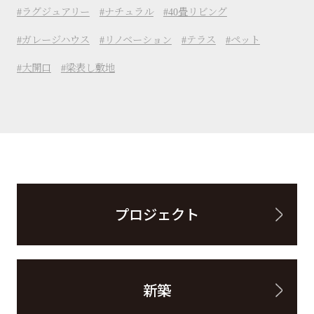
ラグジュアリー
ナチュラル
40畳リビング
ガレージハウス
リノベーション
テラス
ペット
大開口
梁表し敷地
プロジェクト
新築