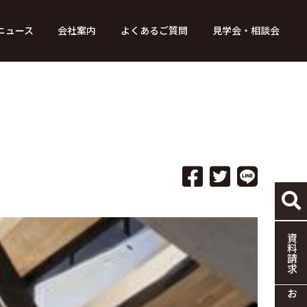
ニュース
会社案内
よくあるご質問
見学会・相談会
り組み
ース
家づくりの流れ
特別コンテンツ
メディア掲載情報
標準仕様
採用情報
保証・制度
協力企業の募集
資料請求