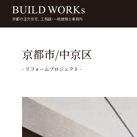
京都の注文住宅。工務店・一級建築士事務所
検
索:
いい家を考える
京都で家を建てる
5
京都市/中京区
- リフォームプロジェクト -