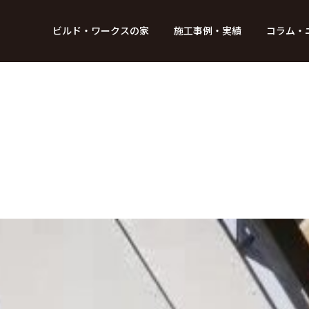
BUILD WORKs
ビルド・ワークスの家
施工事例・実績
コラム・
つのデザイン
6つのコントロール
アクセス
プロジェクト
コラム
スタッフ紹介
ガイド
ビルド・ワークスの「施工」
新 築
レポート
リフォーム
SDGsへの取
ニュ