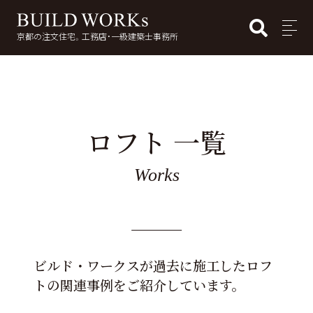
BUI
MENU
京都の注文住宅。工務店・一級建築士事務所
検
索:
ロフト 一覧
Works
ビルド・ワークスが過去に施工したロフ
トの関連事例をご紹介しています。