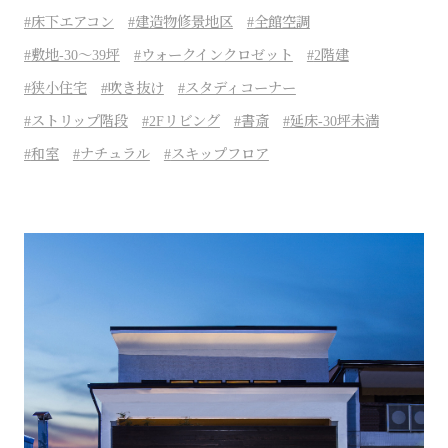
床下エアコン
建造物修景地区
全館空調
敷地-30～39坪
ウォークインクロゼット
2階建
狭小住宅
吹き抜け
スタディコーナー
ストリップ階段
2Fリビング
書斎
延床-30坪未満
和室
ナチュラル
スキップフロア