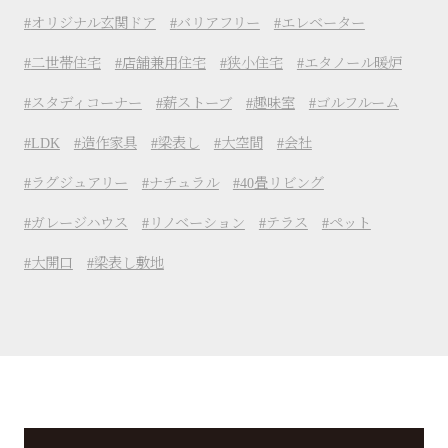
オリジナル玄関ドア
バリアフリー
エレベーター
二世帯住宅
店舗兼用住宅
狭小住宅
エタノール暖炉
スタディコーナー
薪ストーブ
趣味室
ゴルフルーム
LDK
造作家具
梁表し
大空間
会社
ラグジュアリー
ナチュラル
40畳リビング
ガレージハウス
リノベーション
テラス
ペット
大開口
梁表し敷地