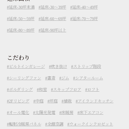
延床-30坪未満
延床-30～39坪
延床-40～49坪
延床-50～59坪
延床-60～69坪
延床-70～79坪
延床-80～89坪
延床-90坪以上
こだわり
ビルトインガレージ
吹き抜け
ストリップ階段
シーリングファン
書斎
ジム
シアタールーム
ボルダリング
和室
スキップフロア
ロフト
2Fリビング
中庭
坪庭
植栽
アイランドキッチン
オール電化
太陽光発電
床暖房
床下エアコン
輻射冷暖房パネル
全館空調
ウォークインクロゼット