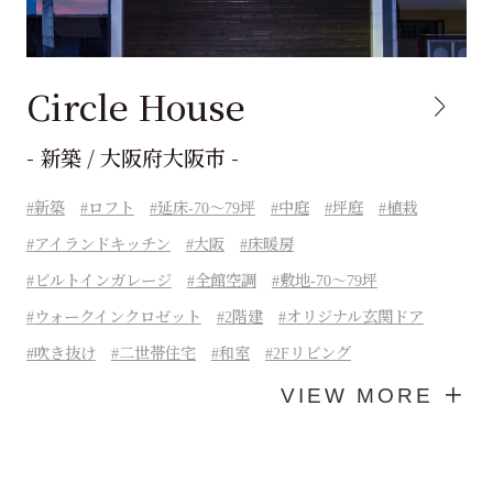
Circle House
- 新築 / 大阪府大阪市 -
新築
ロフト
延床-70～79坪
中庭
坪庭
植栽
アイランドキッチン
大阪
床暖房
ビルトインガレージ
全館空調
敷地-70～79坪
ウォークインクロゼット
2階建
オリジナル玄関ドア
吹き抜け
二世帯住宅
和室
2Fリビング
VIEW MORE ＋