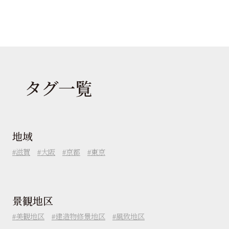
タグ一覧
地域
滋賀
大阪
京都
東京
景観地区
美観地区
建造物修景地区
風致地区