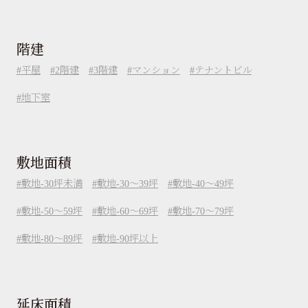
階建
平屋
2階建
3階建
マンション
テナントビル
地下室
敷地面積
敷地-30坪未満
敷地-30～39坪
敷地-40～49坪
敷地-50～59坪
敷地-60～69坪
敷地-70～79坪
敷地-80～89坪
敷地-90坪以上
延床面積