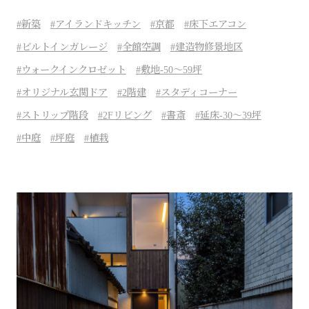
新築
アイランドキッチン
京都
床下エアコン
ビルトインガレージ
全館空調
建造物修景地区
ウォークインクロゼット
敷地-50～59坪
オリジナル玄関ドア
2階建
スタディコーナー
ストリップ階段
2Fリビング
書斎
延床-30～39坪
中庭
坪庭
植栽