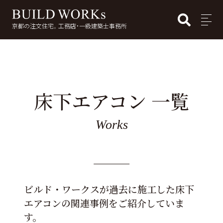
BUI
MENU
京都の注文住宅。工務店・一級建築士事務所
検
索:
床下エアコン 一覧
Works
ビルド・ワークスが過去に施工した床下
エアコンの関連事例をご紹介していま
す。