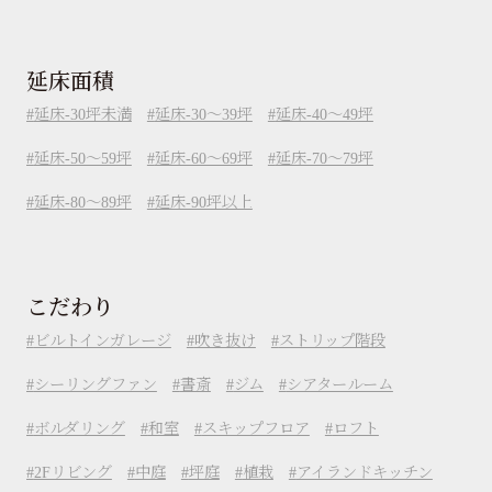
延床面積
延床-30坪未満
延床-30～39坪
延床-40～49坪
延床-50～59坪
延床-60～69坪
延床-70～79坪
延床-80～89坪
延床-90坪以上
こだわり
ビルトインガレージ
吹き抜け
ストリップ階段
シーリングファン
書斎
ジム
シアタールーム
ボルダリング
和室
スキップフロア
ロフト
2Fリビング
中庭
坪庭
植栽
アイランドキッチン