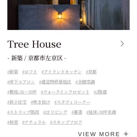
Tree House
- 新築 / 京都市左京区 -
新築
ロフト
アイランドキッチン
京都
床下エアコン
建造物修景地区
全館空調
敷地-30～39坪
ウォークインクロゼット
2階建
狭小住宅
吹き抜け
スタディコーナー
ストリップ階段
2Fリビング
書斎
延床-30坪未満
和室
ナチュラル
スキップフロア
VIEW MORE ＋