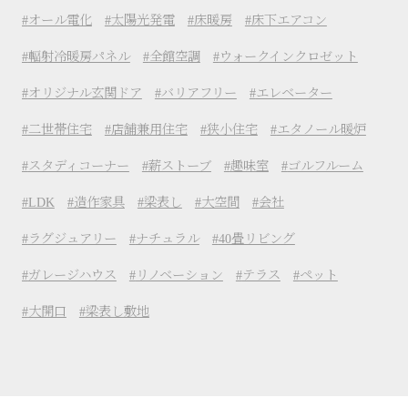
オール電化
太陽光発電
床暖房
床下エアコン
輻射冷暖房パネル
全館空調
ウォークインクロゼット
オリジナル玄関ドア
バリアフリー
エレベーター
二世帯住宅
店舗兼用住宅
狭小住宅
エタノール暖炉
スタディコーナー
薪ストーブ
趣味室
ゴルフルーム
LDK
造作家具
梁表し
大空間
会社
ラグジュアリー
ナチュラル
40畳リビング
ガレージハウス
リノベーション
テラス
ペット
大開口
梁表し敷地