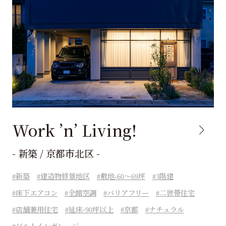
Work ’n’ Living!
- 新築 / 京都市北区 -
新築
建造物修景地区
敷地-60～69坪
3階建
床下エアコン
全館空調
バリアフリー
二世帯住宅
店舗兼用住宅
延床-90坪以上
京都
ナチュラル