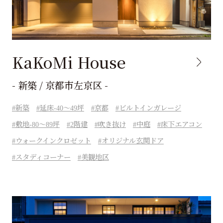
KaKoMi House
- 新築 / 京都市左京区 -
新築
延床-40～49坪
京都
ビルトインガレージ
敷地-80～89坪
2階建
吹き抜け
中庭
床下エアコン
ウォークインクロゼット
オリジナル玄関ドア
スタディコーナー
美観地区