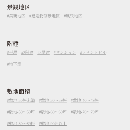
景観地区
美観地区
建造物修景地区
風致地区
階建
平屋
2階建
3階建
マンション
テナントビル
地下室
敷地面積
敷地-30坪未満
敷地-30～39坪
敷地-40～49坪
敷地-50～59坪
敷地-60～69坪
敷地-70～79坪
敷地-80～89坪
敷地-90坪以上