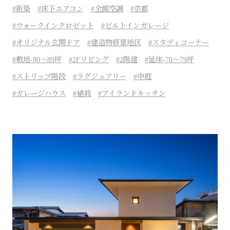
新築
床下エアコン
全館空調
京都
ウォークインクロゼット
ビルトインガレージ
オリジナル玄関ドア
建造物修景地区
スタディコーナー
敷地-80～89坪
2Fリビング
2階建
延床-70～79坪
ストリップ階段
ラグジュアリー
中庭
ガレージハウス
植栽
アイランドキッチン