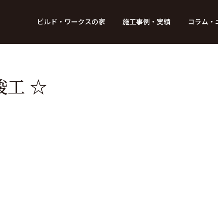
BUILD WORKs
ビルド・ワークスの家
施工事例・実績
コラム・
つのデザイン
6つのコントロール
アクセス
プロジェクト
コラム
スタッフ紹介
ガイド
ビルド・ワークスの「施工」
新 築
レポート
リフォーム
SDGsへの取
ニュ
工 ☆