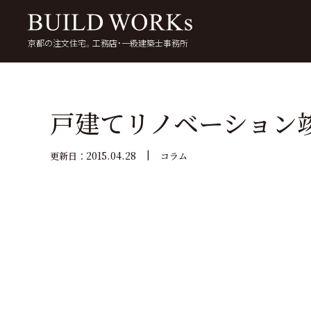
京都の注文住宅。工務店・一級建築士事務所
検
索:
いい家を考える
京都で家を建てる
5
戸建てリノベーション竣
2015.04.28
更新日：
コラム