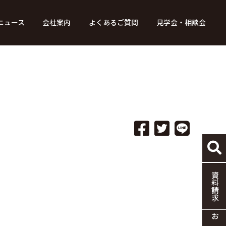
ニュース
会社案内
よくあるご質問
見学会・相談会
り組み
ース
家づくりの流れ
特別コンテンツ
メディア掲載情報
標準仕様
採用情報
保証・制度
協力企業の募集
資料請求