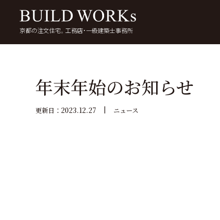
京都の注文住宅。工務店・一級建築士事務所
検
索:
いい家を考える
京都で家を建てる
5
年末年始のお知らせ
2023.12.27
更新日：
ニュース