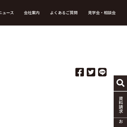
ニュース
会社案内
よくあるご質問
見学会・相談会
り組み
ース
家づくりの流れ
特別コンテンツ
メディア掲載情報
標準仕様
採用情報
保証・制度
協力企業の募集
資料請求