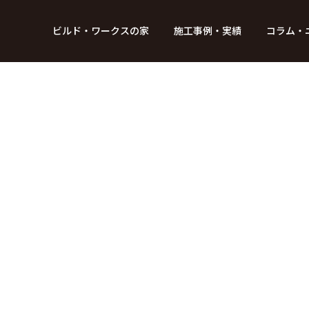
BUILD WORKs
ビルド・ワークスの家
施工事例・実績
コラム・
つのデザイン
6つのコントロール
アクセス
プロジェクト
コラム
スタッフ紹介
ガイド
ビルド・ワークスの「施工」
新 築
レポート
リフォーム
SDGsへの取
ニュ