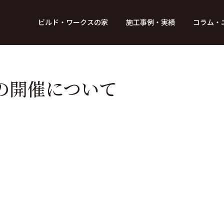
BUILD WORKs
ビルド・ワークスの家
施工事例・実績
コラム・
つのデザイン
6つのコントロール
アクセス
プロジェクト
コラム
スタッフ紹介
ガイド
ビルド・ワークスの「施工」
新 築
レポート
リフォーム
SDGsへの取
ニュ
の開催について