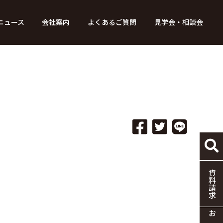
ニュース
会社案内
よくあるご質問
見学会・相談会
り組み
ース
家づくりの流れ
特別コンテンツ
メディア掲載情報
標準仕様
採用情報
保証・制度
協力企業の募集
資料請求