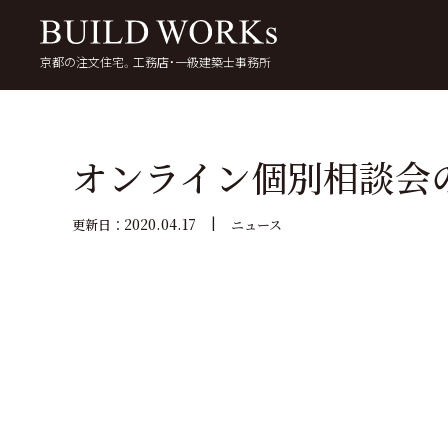
京都の注文住宅。工務店・一級建築士事務所
検
索:
いい家を考える
京都で家を建てる
5
オンライン個別相談会
2020.04.17
更新日：
ニュース