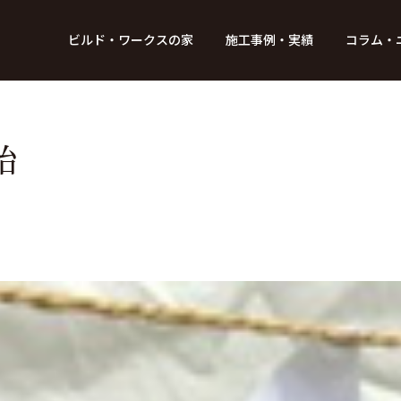
BUILD WORKs
ビルド・ワークスの家
施工事例・実績
コラム・
つのデザイン
6つのコントロール
アクセス
プロジェクト
コラム
スタッフ紹介
ガイド
ビルド・ワークスの「施工」
新 築
レポート
リフォーム
SDGsへの取
ニュ
始