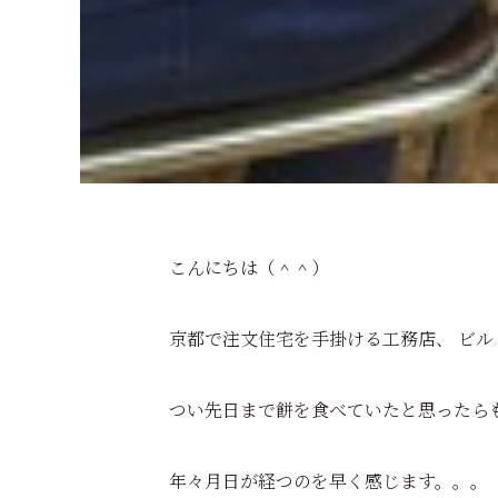
こんにちは（＾＾）
京都で注文住宅を手掛ける工務店、 ビ
つい先日まで餅を食べていたと思ったらも
年々月日が経つのを早く感じます。。。