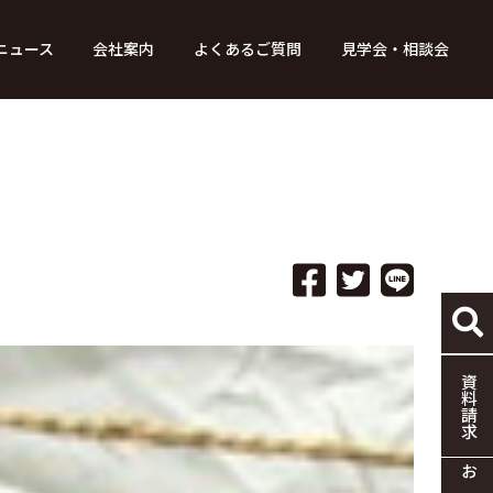
ニュース
会社案内
よくあるご質問
見学会・相談会
り組み
ース
家づくりの流れ
特別コンテンツ
メディア掲載情報
標準仕様
採用情報
保証・制度
協力企業の募集
資料請求