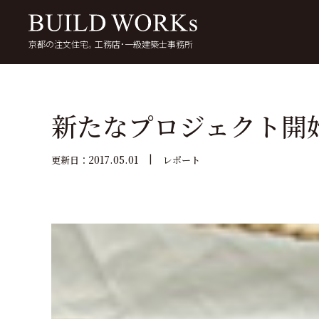
京都の注文住宅。工務店・一級建築士事務所
検
索:
いい家を考える
京都で家を建てる
5
新たなプロジェクト開
2017.05.01
更新日：
レポート