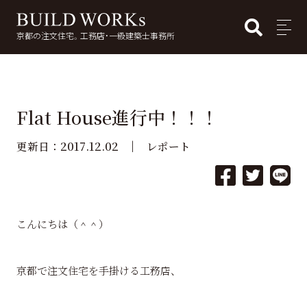
BUI
MENU
京都の注文住宅。工務店・一級建築士事務所
検
索:
Flat House進行中！！！
2017.12.02
更新日：
レポート
こんにちは（＾＾）
京都で注文住宅を手掛ける工務店、