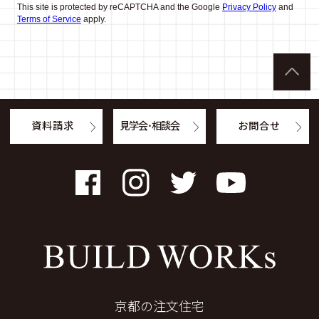
This site is protected by reCAPTCHA and the Google
Privacy Policy
and
Terms of Service
apply.
資料請求
見学会・相談会
お問合せ
Facebook
Instagram
Twitter
YouTube
京都の注文住宅