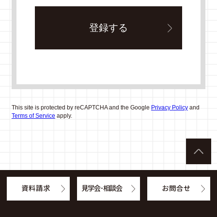
This site is protected by reCAPTCHA and the Google
Privacy Policy
and
Terms of Service
apply.
資料請求
見学会・相談会
お問合せ