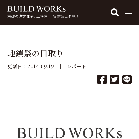
BUI
MENU
京都の注文住宅。工務店・一級建築士事務所
検
索:
地鎮祭の日取り
2014.09.19
更新日：
レポート