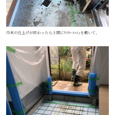
巾木の仕上げが終わったら土間にﾜｲﾔｰﾒｯｼｭを敷いて、