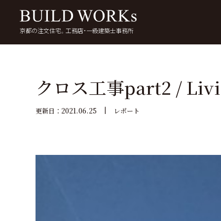
京都の注文住宅。工務店・一級建築士事務所
検
索:
いい家を考える
京都で家を建てる
5
クロス工事part2 / Livi
2021.06.25
更新日：
レポート