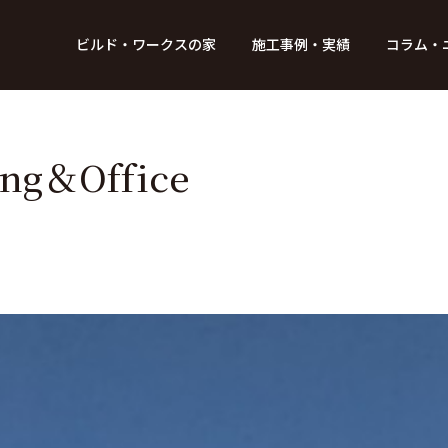
BUILD WORKs
ビルド・ワークスの家
施工事例・実績
コラム・
つのデザイン
6つのコントロール
アクセス
プロジェクト
コラム
スタッフ紹介
ガイド
ビルド・ワークスの「施工」
新 築
レポート
リフォーム
SDGsへの取
ニュ
ng＆Office