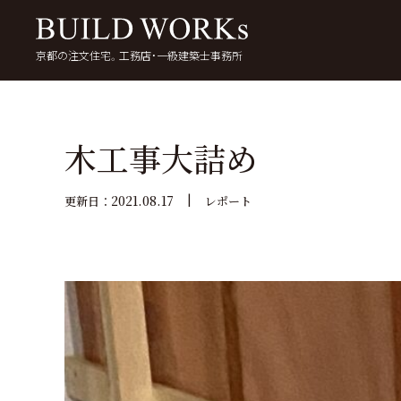
京都の注文住宅。工務店・一級建築士事務所
検
索:
いい家を考える
京都で家を建てる
5
木工事大詰め
2021.08.17
更新日：
レポート