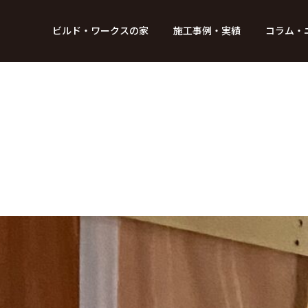
BUILD WORKs
ビルド・ワークスの家
施工事例・実績
コラム・
つのデザイン
6つのコントロール
アクセス
プロジェクト
コラム
スタッフ紹介
ガイド
ビルド・ワークスの「施工」
新 築
レポート
リフォーム
SDGsへの取
ニュ