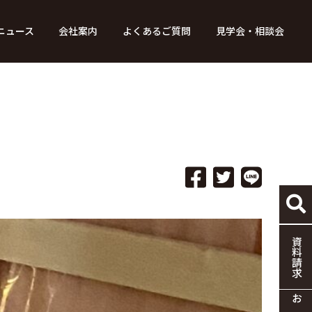
ニュース
会社案内
よくあるご質問
見学会・相談会
り組み
ース
家づくりの流れ
特別コンテンツ
メディア掲載情報
標準仕様
採用情報
保証・制度
協力企業の募集
資料請求