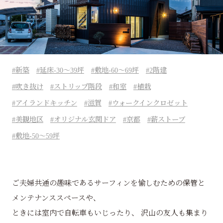
新築
延床-30～39坪
敷地-60～69坪
2階建
吹き抜け
ストリップ階段
和室
植栽
アイランドキッチン
滋賀
ウォークインクロゼット
美観地区
オリジナル玄関ドア
京都
薪ストーブ
敷地-50～59坪
ご夫婦共通の趣味であるサーフィンを愉しむための保管と
メンテナンススペースや、
ときには室内で自転車もいじったり、 沢山の友人も集まり