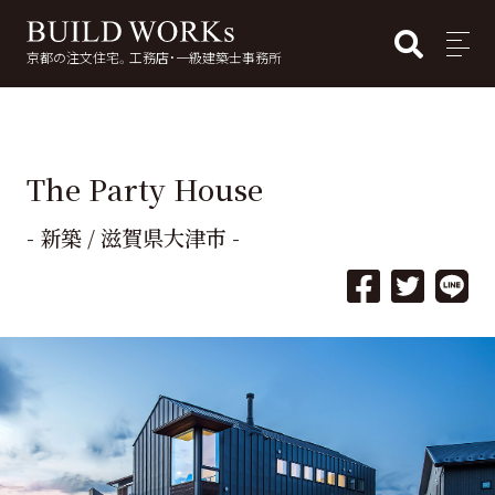
BUI
MENU
京都の注文住宅。工務店・一級建築士事務所
検
索:
The Party House
- 新築 / 滋賀県大津市 -