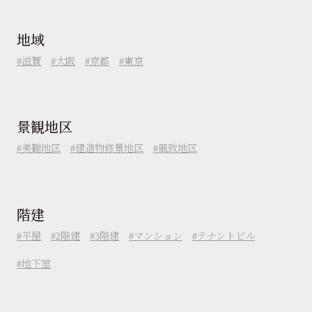
地域
滋賀
大阪
京都
東京
景観地区
美観地区
建造物修景地区
風致地区
階建
平屋
2階建
3階建
マンション
テナントビル
地下室