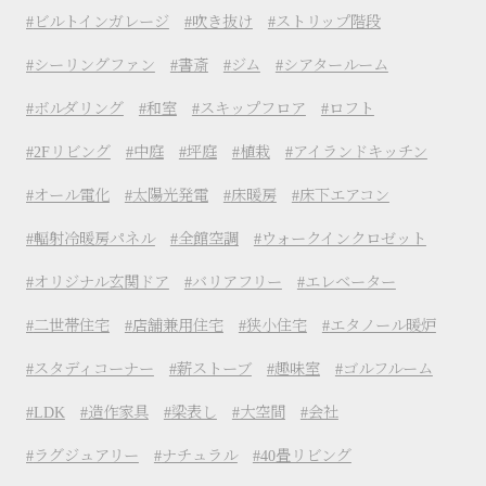
ビルトインガレージ
吹き抜け
ストリップ階段
シーリングファン
書斎
ジム
シアタールーム
ボルダリング
和室
スキップフロア
ロフト
2Fリビング
中庭
坪庭
植栽
アイランドキッチン
オール電化
太陽光発電
床暖房
床下エアコン
輻射冷暖房パネル
全館空調
ウォークインクロゼット
オリジナル玄関ドア
バリアフリー
エレベーター
二世帯住宅
店舗兼用住宅
狭小住宅
エタノール暖炉
スタディコーナー
薪ストーブ
趣味室
ゴルフルーム
LDK
造作家具
梁表し
大空間
会社
ラグジュアリー
ナチュラル
40畳リビング