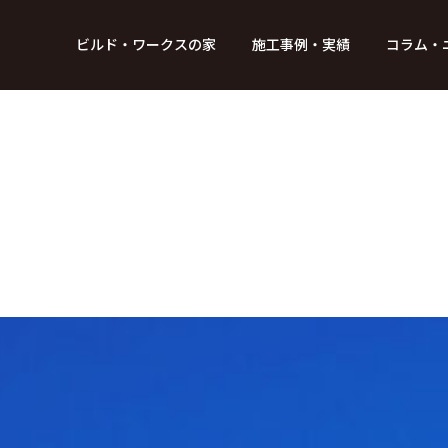
BUILD WORKs
ビルド・ワークスの家
施工事例・実績
コラム・
つのデザイン
6つのコントロール
アクセス
プロジェクト
コラム
スタッフ紹介
ガイド
ビルド・ワークスの「施工」
新 築
レポート
リフォーム
SDGsへの取
ニュ