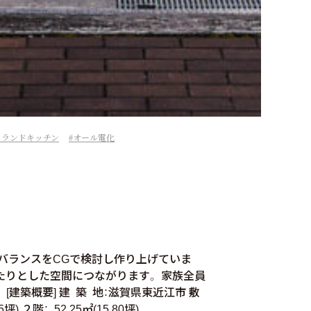
イランドキッチン
オール電化
バランスをCGで検討し作り上げていま
たりとした空間につながります。 家族全員
た。 [建築概要] 建 築 地：滋賀県東近江市 敷
坪) ２階： 52.25㎡(15.80坪)