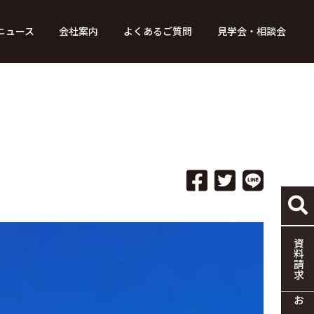
ニュース
会社案内
よくあるご質問
見学会・相談会
り組み
ース
家づくりの流れ
特別コンテンツ
メディア掲載情報
標準仕様
採用情報
保証・制度
協力企業の募集
資料請求