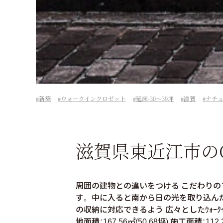
新築
ウォークインクロゼット
延床-30～39坪
滋賀
ナチ
滋賀県東近江市の
周囲の建物との違いをつける こだわりの
す。 中に入ると南から日の光を取り込ん
の収納に対応できるよう 広々としたｳｫｰｸｲﾝｸ
地面積：167.56㎡(50.68坪) 施工面積：112.25