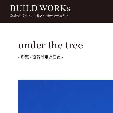
京都の注文住宅。工務店・一級建築士事務所
検
索:
いい家を考える
京都で家を建てる
5
under the tree
- 新築 / 滋賀県東近江市 -