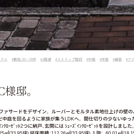
ュラル
敷地-50～59坪
2階建
ストリップ階段
中庭
坪庭
植栽
ア
C様邸。
ファサードをデザイン。 ルーバーとモルタル素地仕上げの壁の
だ中庭を回るように家族が集うLDKへ。 間仕切りの少ないゆっ
ﾛｰｾﾞｯﾄ2つに納戸、玄関には ｼｭｰｽﾞｲﾝｸﾛｰｾﾞｯﾄを設計しまし
㎡(33.95坪) 延床面積：112.26㎡(33.95坪) １階： 60.01㎡(18.15