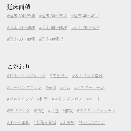
延床面積
延床-30坪未満
延床-30～39坪
延床-40～49坪
延床-50～59坪
延床-60～69坪
延床-70～79坪
延床-80～89坪
延床-90坪以上
こだわり
ビルトインガレージ
吹き抜け
ストリップ階段
シーリングファン
書斎
ジム
シアタールーム
ボルダリング
和室
スキップフロア
ロフト
2Fリビング
中庭
坪庭
植栽
アイランドキッチン
オール電化
太陽光発電
床暖房
床下エアコン