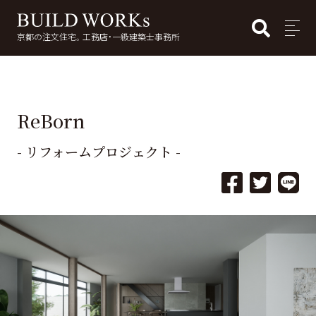
BUI
MENU
京都の注文住宅。工務店・一級建築士事務所
検
索:
ReBorn
- リフォームプロジェクト -