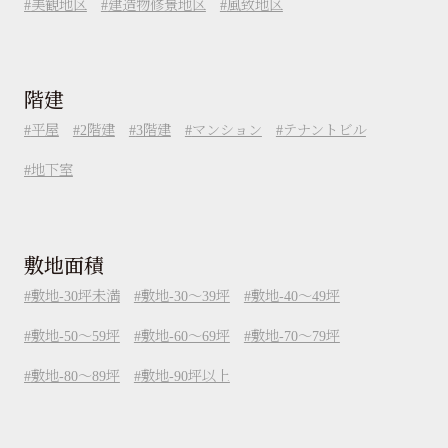
美観地区
建造物修景地区
風致地区
階建
平屋
2階建
3階建
マンション
テナントビル
地下室
敷地面積
敷地-30坪未満
敷地-30～39坪
敷地-40～49坪
敷地-50～59坪
敷地-60～69坪
敷地-70～79坪
敷地-80～89坪
敷地-90坪以上