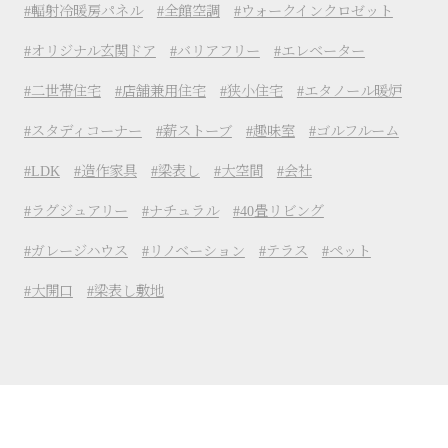
輻射冷暖房パネル
全館空調
ウォークインクロゼット
オリジナル玄関ドア
バリアフリー
エレベーター
二世帯住宅
店舗兼用住宅
狭小住宅
エタノール暖炉
スタディコーナー
薪ストーブ
趣味室
ゴルフルーム
LDK
造作家具
梁表し
大空間
会社
ラグジュアリー
ナチュラル
40畳リビング
ガレージハウス
リノベーション
テラス
ペット
大開口
梁表し敷地