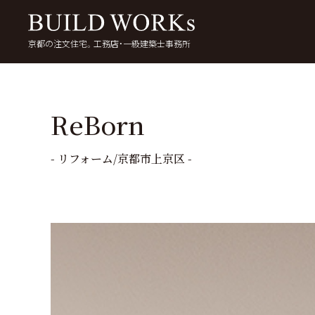
京都の注文住宅。工務店・一級建築士事務所
検
索:
いい家を考える
京都で家を建てる
5
ReBorn
- リフォーム/京都市上京区 -