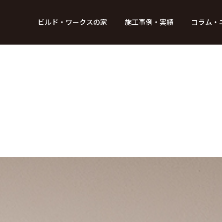
BUILD WORKs
ビルド・ワークスの家
施工事例・実績
コラム・
つのデザイン
6つのコントロール
アクセス
プロジェクト
コラム
スタッフ紹介
ガイド
ビルド・ワークスの「施工」
新 築
レポート
リフォーム
SDGsへの取
ニュ