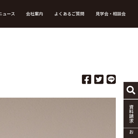
ニュース
会社案内
よくあるご質問
見学会・相談会
り組み
ース
家づくりの流れ
特別コンテンツ
メディア掲載情報
標準仕様
採用情報
保証・制度
協力企業の募集
資料請求