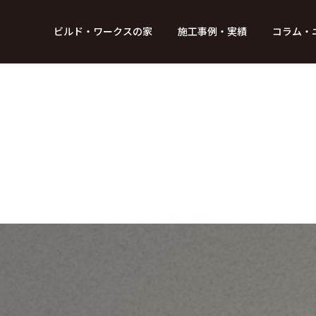
BUILD WORKs
ビルド・ワークスの家
施工事例・実績
コラム・
つのデザイン
6つのコントロール
アクセス
プロジェクト
コラム
スタッフ紹介
ガイド
ビルド・ワークスの「施工」
新 築
レポート
リフォーム
SDGsへの取
ニュ