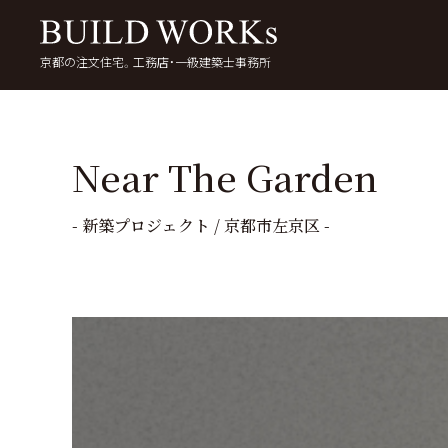
京都の注文住宅。工務店・一級建築士事務所
検
索:
いい家を考える
京都で家を建てる
5
Near The Garden
- 新築プロジェクト / 京都市左京区 -