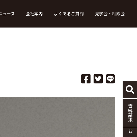
ニュース
会社案内
よくあるご質問
見学会・相談会
り組み
ース
家づくりの流れ
特別コンテンツ
メディア掲載情報
標準仕様
採用情報
保証・制度
協力企業の募集
資料請求