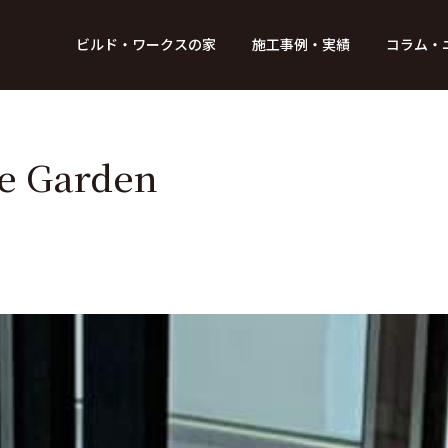
BUILD WORKs
ビルド・ワークスの家
施工事例・実績
コラム・
つのデザイン
6つのコントロール
アクセス
プロジェクト
コラム
スタッフ紹介
ガイド
ビルド・ワークスの「施工」
新 築
レポート
リフォーム
SDGsへの取
ニュ
 Garden