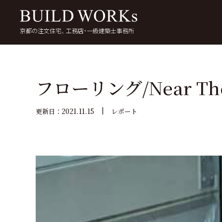
京都の注文住宅。工務店・一級建築士事務所
検
索:
いい家を考える
京都で家を建てる
5
フローリング/Near The
2021.11.15
更新日：
レポート