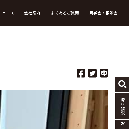
ニュース
会社案内
よくあるご質問
見学会・相談会
り組み
ース
家づくりの流れ
特別コンテンツ
メディア掲載情報
標準仕様
採用情報
保証・制度
協力企業の募集
資料請求