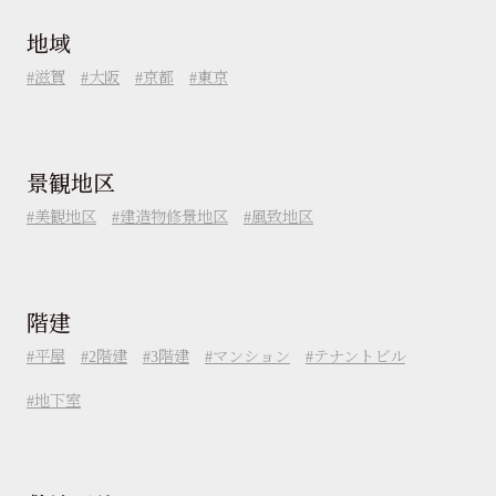
地域
滋賀
大阪
京都
東京
景観地区
美観地区
建造物修景地区
風致地区
階建
平屋
2階建
3階建
マンション
テナントビル
地下室