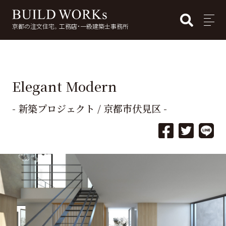
BUI
MENU
京都の注文住宅。工務店・一級建築士事務所
検
索:
Elegant Modern
- 新築プロジェクト / 京都市伏見区 -