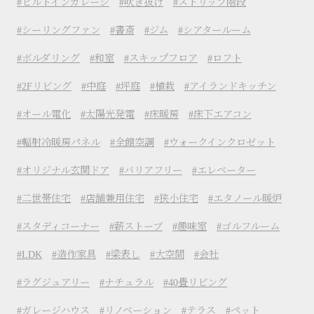
ビルトインガレージ
吹き抜け
ストリップ階段
シーリングファン
書斎
ジム
シアタールーム
ボルダリング
和室
スキップフロア
ロフト
2Fリビング
中庭
坪庭
植栽
アイランドキッチン
オール電化
太陽光発電
床暖房
床下エアコン
輻射冷暖房パネル
全館空調
ウォークインクロゼット
オリジナル玄関ドア
バリアフリー
エレベーター
二世帯住宅
店舗兼用住宅
狭小住宅
エタノール暖炉
スタディコーナー
薪ストーブ
趣味室
ゴルフルーム
LDK
造作家具
梁表し
大空間
会社
ラグジュアリー
ナチュラル
40畳リビング
ガレージハウス
リノベーション
テラス
ペット