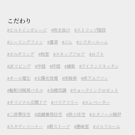
こだわり
ビルトインガレージ
吹き抜け
ストリップ階段
シーリングファン
書斎
ジム
シアタールーム
ボルダリング
和室
スキップフロア
ロフト
2Fリビング
中庭
坪庭
植栽
アイランドキッチン
オール電化
太陽光発電
床暖房
床下エアコン
輻射冷暖房パネル
全館空調
ウォークインクロゼット
オリジナル玄関ドア
バリアフリー
エレベーター
二世帯住宅
店舗兼用住宅
狭小住宅
エタノール暖炉
スタディコーナー
薪ストーブ
趣味室
ゴルフルーム