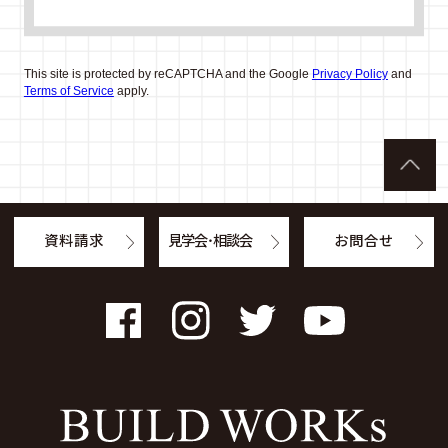
This site is protected by reCAPTCHA and the Google
Privacy Policy
and
Terms of Service
apply.
資料請求
見学会・相談会
お問合せ
Facebook
Instagram
Twitter
YouTube