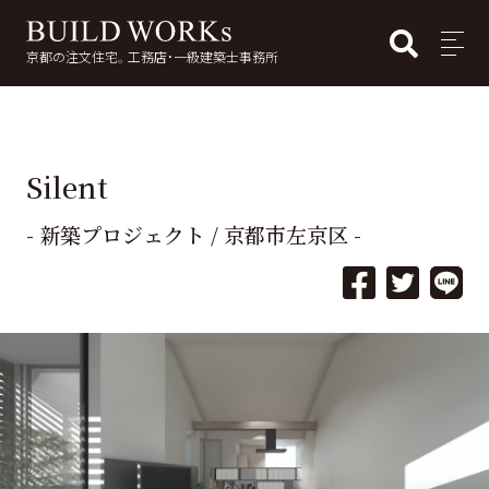
BUI
MENU
京都の注文住宅。工務店・一級建築士事務所
検
索:
Silent
- 新築プロジェクト / 京都市左京区 -