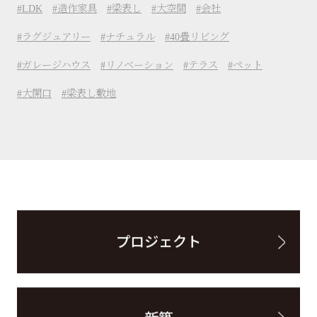
LDK
造作家具
梁表し
大空間
会社
ラグジュアリー
ナチュラル
40畳リビング
ガレージハウス
リノベーション
テラス
ペット
大開口
梁表し敷地
プロジェクト