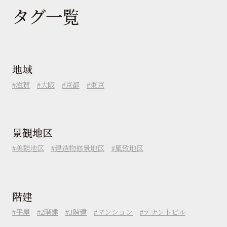
タグ一覧
地域
滋賀
大阪
京都
東京
景観地区
美観地区
建造物修景地区
風致地区
階建
平屋
2階建
3階建
マンション
テナントビル