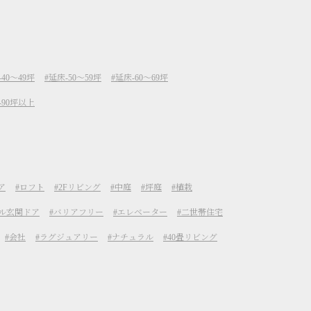
40～49坪
延床-50～59坪
延床-60～69坪
-90坪以上
ア
ロフト
2Fリビング
中庭
坪庭
植栽
ル玄関ドア
バリアフリー
エレベーター
二世帯住宅
会社
ラグジュアリー
ナチュラル
40畳リビング