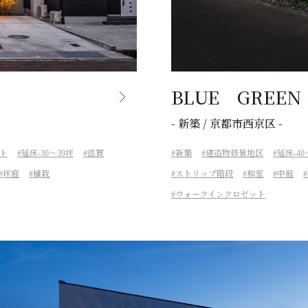
BLUE GREEN
- 新築 / 京都市西京区 -
ト
延床-30～39坪
滋賀
新築
建造物修景地区
延床-40
坪庭
植栽
ストリップ階段
和室
中庭
ウォークインクロゼット