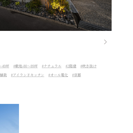
～49坪
敷地-80～89坪
ナチュラル
2階建
吹き抜け
植栽
アイランドキッチン
オール電化
京都