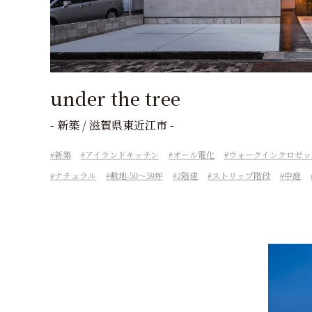
under the tree
- 新築 / 滋賀県東近江市 -
新築
アイランドキッチン
オール電化
ウォークインクロゼッ
ナチュラル
敷地-50～59坪
2階建
ストリップ階段
中庭