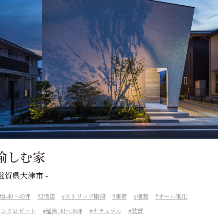
愉しむ家
/ 滋賀県大津市 -
地-40～49坪
2階建
ストリップ階段
書斎
植栽
オール電化
インクロゼット
延床-30～39坪
ナチュラル
滋賀