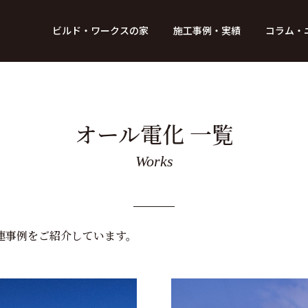
BUILD WORKs
ビルド・ワークスの家
施工事例・実績
コラム・
つのデザイン
6つのコントロール
アクセス
プロジェクト
コラム
スタッフ紹介
ガイド
ビルド・ワークスの「施工」
新 築
レポート
リフォーム
SDGsへの取
ニュ
オール電化 一覧
Works
連事例をご紹介しています。