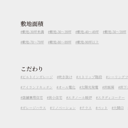
敷地面積
敷地-30坪未満
敷地-30～39坪
敷地-40～49坪
敷地-50～59坪
敷地-70～79坪
敷地-80～89坪
敷地-90坪以上
こだわり
ビルトインガレージ
吹き抜け
ストリップ階段
シーリング
アイランドキッチン
オール電化
太陽光発電
床暖房
床下
店舗兼用住宅
狭小住宅
エタノール暖炉
スタディコーナー
ガレージハウス
リノベーション
テラス
ペット
大開口