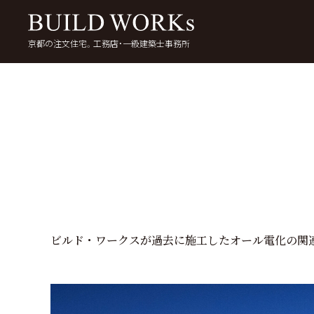
京都の注文住宅。工務店・一級建築士事務所
検
索:
いい家を考える
京都で家を建てる
5
ビルド・ワークスが過去に施工したオール電化の関