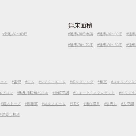
延床面積
敷地-60～69坪
延床-30坪未満
延床-30～39坪
延床-
延床-70～79坪
延床-80～89坪
延床
ファン
書斎
ジム
シアタールーム
ボルダリング
和室
スキップフロ
エアコン
輻射冷暖房パネル
全館空調
ウォークインクロゼット
オリジナ
薪ストーブ
趣味室
ゴルフルーム
LDK
造作家具
梁表し
大空間
梁表し敷地