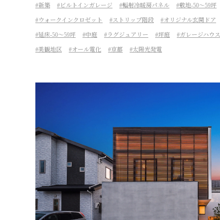
新築
ビルトインガレージ
輻射冷暖房パネル
敷地-50～59坪
ウォークインクロゼット
ストリップ階段
オリジナル玄関ドア
延床-50～59坪
中庭
ラグジュアリー
坪庭
ガレージハウ
美観地区
オール電化
京都
太陽光発電