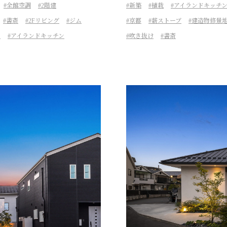
全館空調
2階建
新築
植栽
アイランドキッチ
書斎
2Fリビング
ジム
京都
薪ストーブ
建造物修景
ス
アイランドキッチン
吹き抜け
書斎