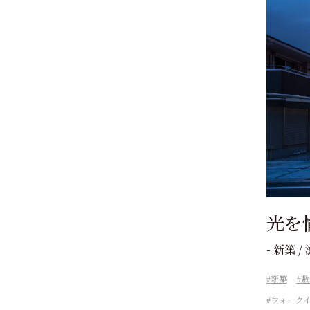
光を
- 新築 
新築
敷
ウォーク