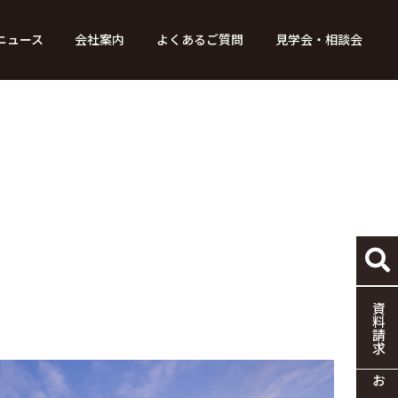
ニュース
会社案内
よくあるご質問
見学会・相談会
り組み
ース
家づくりの流れ
特別コンテンツ
メディア掲載情報
標準仕様
採用情報
保証・制度
協力企業の募集
資料請求