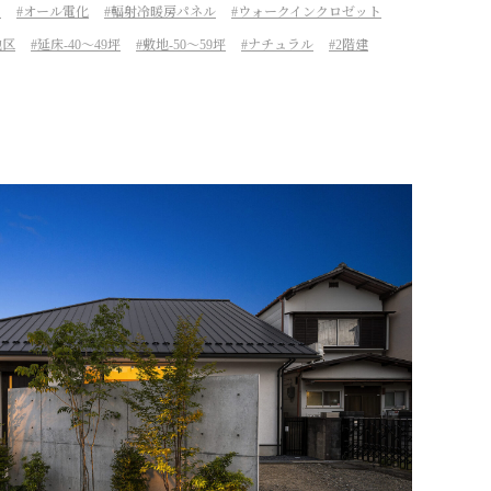
ン
オール電化
輻射冷暖房パネル
ウォークインクロゼット
地区
延床-40～49坪
敷地-50～59坪
ナチュラル
2階建