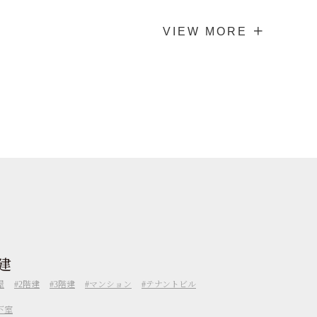
VIEW MORE ＋
建
屋
2階建
3階建
マンション
テナントビル
下室