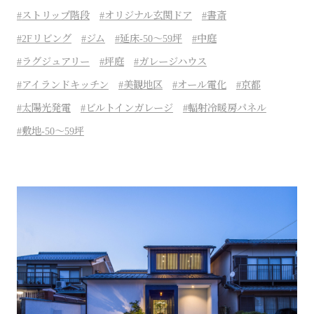
ストリップ階段
オリジナル玄関ドア
書斎
2Fリビング
ジム
延床-50～59坪
中庭
ラグジュアリー
坪庭
ガレージハウス
アイランドキッチン
美観地区
オール電化
京都
太陽光発電
ビルトインガレージ
輻射冷暖房パネル
敷地-50～59坪