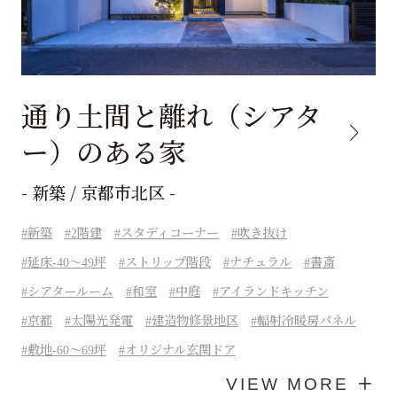
通り土間と離れ（シアタ
ー）のある家
- 新築 / 京都市北区 -
新築
2階建
スタディコーナー
吹き抜け
延床-40～49坪
ストリップ階段
ナチュラル
書斎
シアタールーム
和室
中庭
アイランドキッチン
京都
太陽光発電
建造物修景地区
輻射冷暖房パネル
敷地-60～69坪
オリジナル玄関ドア
VIEW MORE ＋