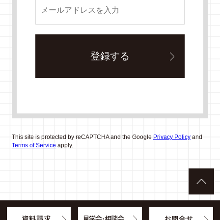
This site is protected by reCAPTCHA and the Google
Privacy Policy
and
Terms of Service
apply.
資料請求
見学会・相談会
お問合せ