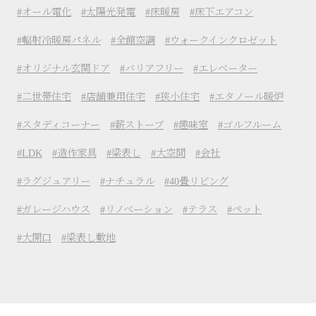
オール電化
太陽光発電
床暖房
床下エアコン
輻射冷暖房パネル
全館空調
ウォークインクロゼット
オリジナル玄関ドア
バリアフリー
エレベーター
二世帯住宅
店舗兼用住宅
狭小住宅
エタノール暖炉
スタディコーナー
薪ストーブ
趣味室
ゴルフルーム
LDK
造作家具
梁表し
大空間
会社
ラグジュアリー
ナチュラル
40畳リビング
ガレージハウス
リノベーション
テラス
ペット
大開口
梁表し敷地