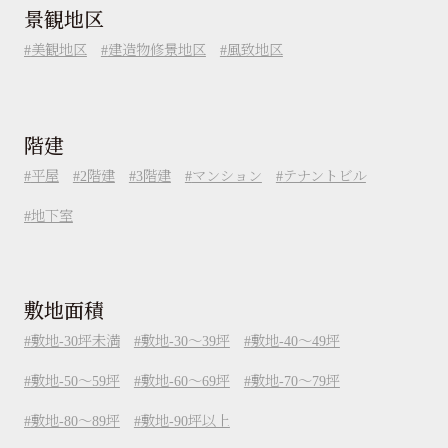
景観地区
美観地区
建造物修景地区
風致地区
階建
平屋
2階建
3階建
マンション
テナントビル
地下室
敷地面積
敷地-30坪未満
敷地-30～39坪
敷地-40～49坪
敷地-50～59坪
敷地-60～69坪
敷地-70～79坪
敷地-80～89坪
敷地-90坪以上