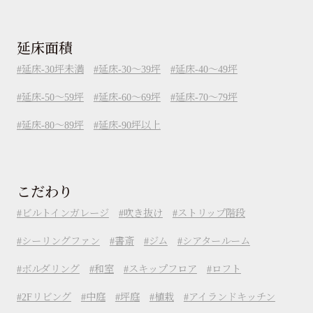
延床面積
延床-30坪未満
延床-30～39坪
延床-40～49坪
延床-50～59坪
延床-60～69坪
延床-70～79坪
延床-80～89坪
延床-90坪以上
こだわり
ビルトインガレージ
吹き抜け
ストリップ階段
シーリングファン
書斎
ジム
シアタールーム
ボルダリング
和室
スキップフロア
ロフト
2Fリビング
中庭
坪庭
植栽
アイランドキッチン