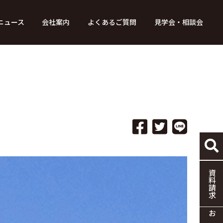
ニュース
会社案内
よくあるご質問
見学会・相談会
り組み
ース
家づくりの流れ
特別コンテンツ
メディア掲載情報
標準仕様
採用情報
保証・制度
協力企業の募集
資料請求