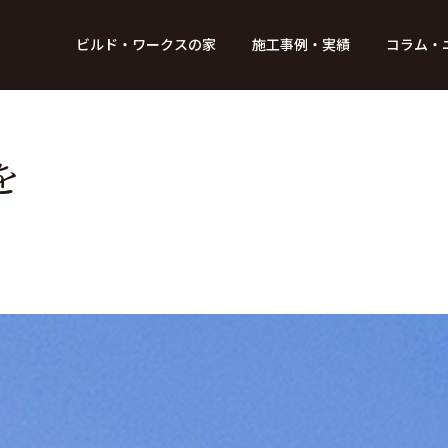
BUILD WORKs
ビルド・ワークスの家
施工事例・実績
コラム・
つのデザイン
6つのコントロール
アクセス
プロジェクト
コラム
スタッフ紹介
ガイド
ビルド・ワークスの「施工」
新 築
レポート
リフォーム
SDGsへの取
ニュ
を