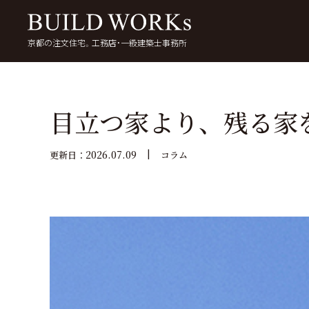
京都の注文住宅。工務店・一級建築士事務所
検
索:
いい家を考える
京都で家を建てる
5
目立つ家より、残る家
2026.07.09
更新日：
コラム