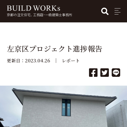
BUI
MENU
京都の注文住宅。工務店・一級建築士事務所
検
索:
左京区プロジェクト進捗報告
2023.04.26
更新日：
レポート