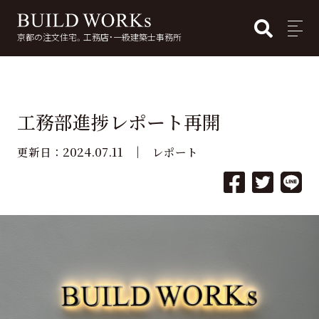
BUI
MENU
京都の注文住宅。工務店・一級建築士事務所
検
索:
工務部進捗レポート再開
2024.07.11
更新日：
レポート