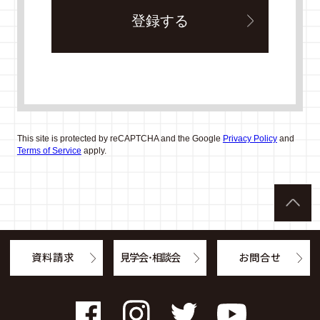
This site is protected by reCAPTCHA and the Google
Privacy Policy
and
Terms of Service
apply.
資料請求
見学会・相談会
お問合せ