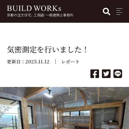
BUI
MENU
京都の注文住宅。工務店・一級建築士事務所
検
索:
気密測定を行いました！
2025.11.12
更新日：
レポート