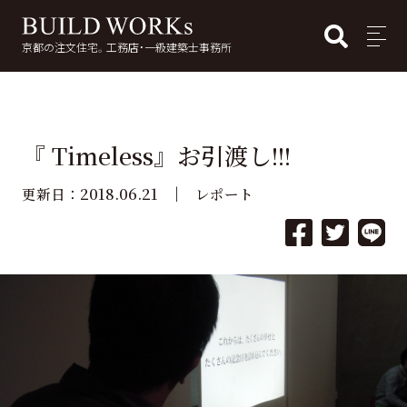
BUI
MENU
京都の注文住宅。工務店・一級建築士事務所
検
索:
『 Timeless』お引渡し!!!
2018.06.21
更新日：
レポート