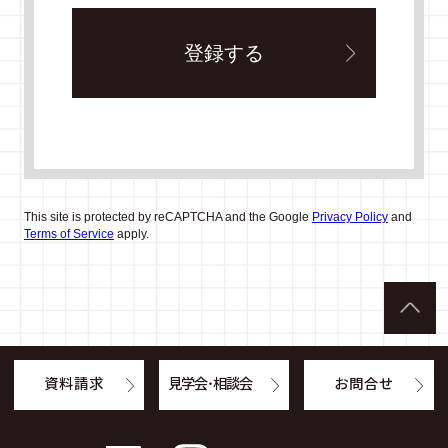
This site is protected by reCAPTCHA and the Google
Privacy Policy
and
Terms of Service
apply.
資料請求
見学会・相談会
お問合せ