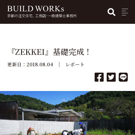
BUI
MENU
京都の注文住宅。工務店・一級建築士事務所
検
索:
『ZEKKEI』基礎完成！
2018.08.04
更新日：
レポート