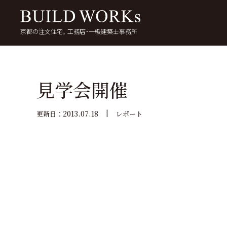
京都の注文住宅。工務店・一級建築士事務所
検
索:
いい家を考える
京都で家を建てる
5
見学会開催
2013.07.18
更新日：
レポート