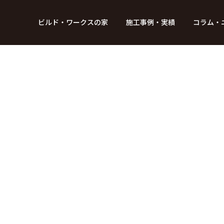
BUILD WORKs
ビルド・ワークスの家
施工事例・実績
コラム・
つのデザイン
6つのコントロール
アクセス
プロジェクト
コラム
スタッフ紹介
ガイド
ビルド・ワークスの「施工」
新 築
レポート
リフォーム
SDGsへの取
ニュ