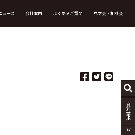
ニュース
会社案内
よくあるご質問
見学会・相談会
り組み
ース
家づくりの流れ
特別コンテンツ
メディア掲載情報
標準仕様
採用情報
保証・制度
協力企業の募集
資料請求