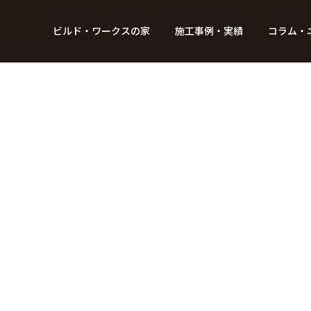
BUILD WORKs
ビルド・ワークスの家
施工事例・実績
コラム・
つのデザイン
6つのコントロール
アクセス
プロジェクト
コラム
スタッフ紹介
ガイド
ビルド・ワークスの「施工」
新 築
レポート
リフォーム
SDGsへの取
ニュ