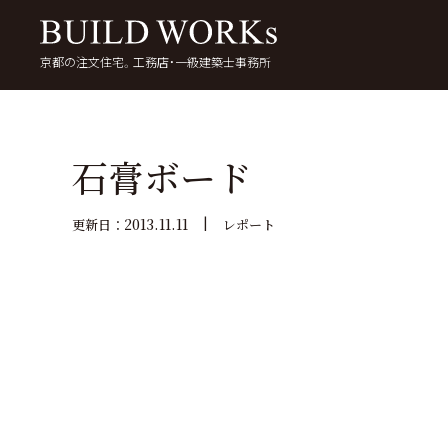
京都の注文住宅。工務店・一級建築士事務所
検
索:
いい家を考える
京都で家を建てる
5
石膏ボード
2013.11.11
更新日：
レポート