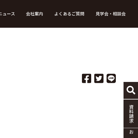
ニュース
会社案内
よくあるご質問
見学会・相談会
り組み
ース
家づくりの流れ
特別コンテンツ
メディア掲載情報
標準仕様
採用情報
保証・制度
協力企業の募集
資料請求