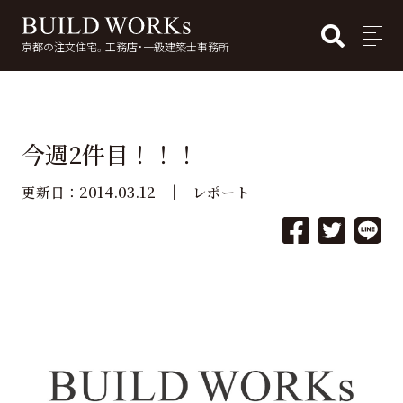
BUI
MENU
京都の注文住宅。工務店・一級建築士事務所
検
索:
今週2件目！！！
2014.03.12
更新日：
レポート