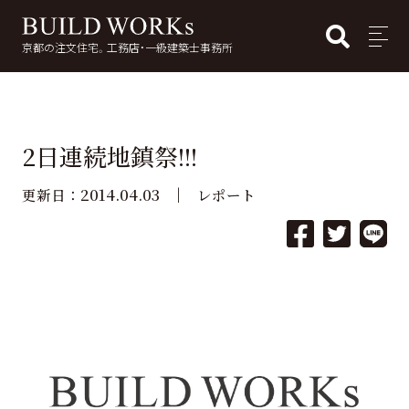
BUI
MENU
京都の注文住宅。工務店・一級建築士事務所
検
索:
2日連続地鎮祭!!!
2014.04.03
更新日：
レポート