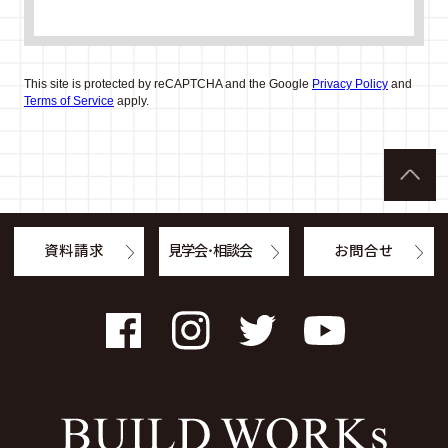
This site is protected by reCAPTCHA and the Google
Privacy Policy
and
Terms of Service
apply.
資料請求
見学会・相談会
お問合せ
Facebook
Instagram
Twitter
YouTube