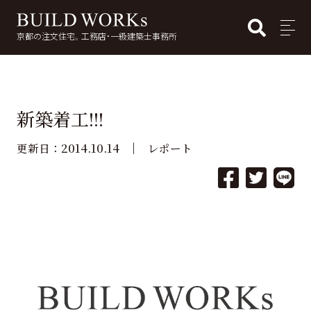
BUI
MENU
京都の注文住宅。工務店・一級建築士事務所
検
索:
新築着工!!!
2014.10.14
更新日：
レポート