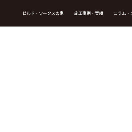
BUILD WORKs
ビルド・ワークスの家
施工事例・実績
コラム・
つのデザイン
6つのコントロール
アクセス
プロジェクト
コラム
スタッフ紹介
ガイド
ビルド・ワークスの「施工」
新 築
レポート
リフォーム
SDGsへの取
ニュ