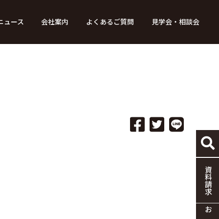
ニュース
会社案内
よくあるご質問
見学会・相談会
り組み
ース
家づくりの流れ
特別コンテンツ
メディア掲載情報
標準仕様
採用情報
保証・制度
協力企業の募集
資料請求