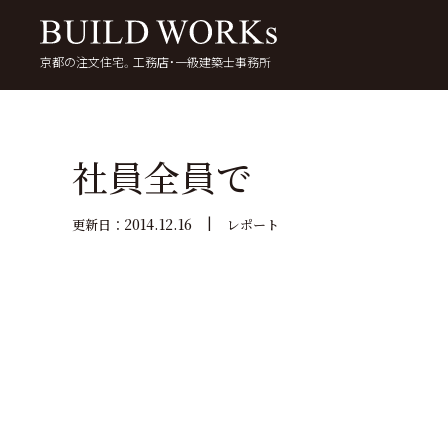
京都の注文住宅。工務店・一級建築士事務所
検
索:
いい家を考える
京都で家を建てる
5
社員全員で
2014.12.16
更新日：
レポート