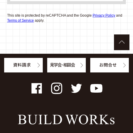
This site is protected by reCAPTCHA and the Google
Privacy Policy
and
Terms of Service
apply.
資料請求
見学会・相談会
お問合せ
Facebook
Instagram
Twitter
YouTube