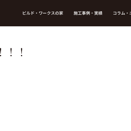
BUILD WORKs
ビルド・ワークスの家
施工事例・実績
コラム・
つのデザイン
6つのコントロール
アクセス
プロジェクト
コラム
スタッフ紹介
ガイド
ビルド・ワークスの「施工」
新 築
レポート
リフォーム
SDGsへの取
ニュ
！！！