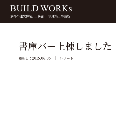
京都の注文住宅。工務店・一級建築士事務所
検
索:
いい家を考える
京都で家を建てる
5
書庫バー上棟しました
2015.06.05
更新日：
レポート