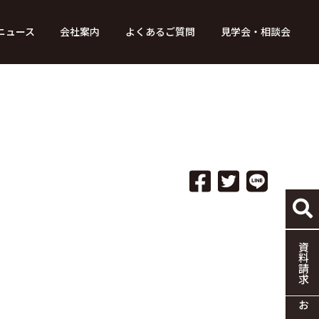
ニュース
会社案内
よくあるご質問
見学会・相談会
り組み
ース
家づくりの流れ
特別コンテンツ
メディア掲載情報
標準仕様
採用情報
保証・制度
協力企業の募集
資料請求