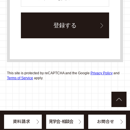
This site is protected by reCAPTCHA and the Google
Privacy Policy
and
Terms of Service
apply.
資料請求
見学会・相談会
お問合せ