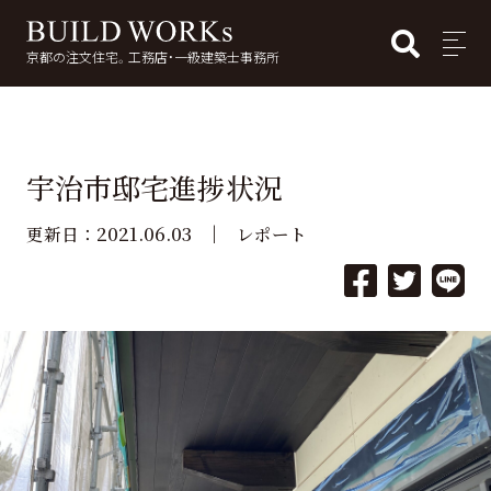
BUI
MENU
京都の注文住宅。工務店・一級建築士事務所
検
索:
宇治市邸宅進捗状況
2021.06.03
更新日：
レポート