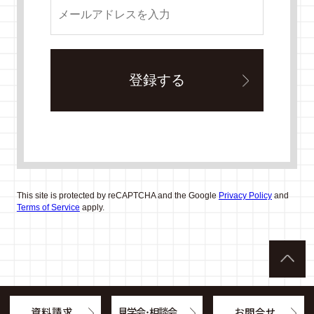
This site is protected by reCAPTCHA and the Google
Privacy Policy
and
Terms of Service
apply.
資料請求
見学会・相談会
お問合せ