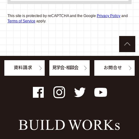
This site is protected by reCAPTCHA and the Google
Privacy Policy
and
Terms of Service
apply.
資料請求
見学会・相談会
お問合せ
Facebook
Instagram
Twitter
YouTube