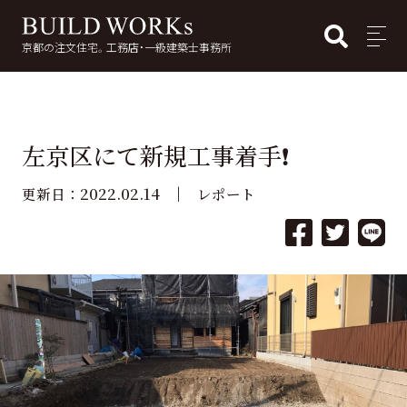
BUI
MENU
京都の注文住宅。工務店・一級建築士事務所
検
索:
左京区にて新規工事着手❗️
2022.02.14
更新日：
レポート