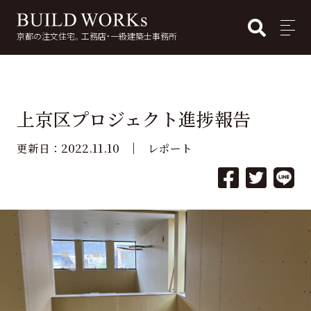
BUI
MENU
京都の注文住宅。工務店・一級建築士事務所
検
索:
上京区プロジェクト進捗報告
2022.11.10
更新日：
レポート