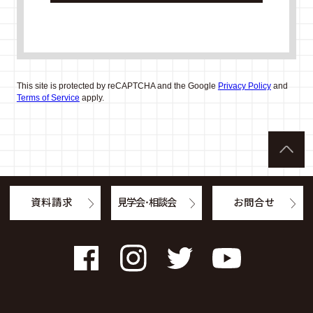
This site is protected by reCAPTCHA and the Google
Privacy Policy
and
Terms of Service
apply.
資料請求
見学会・相談会
お問合せ
Facebook
Instagram
Twitter
YouTube