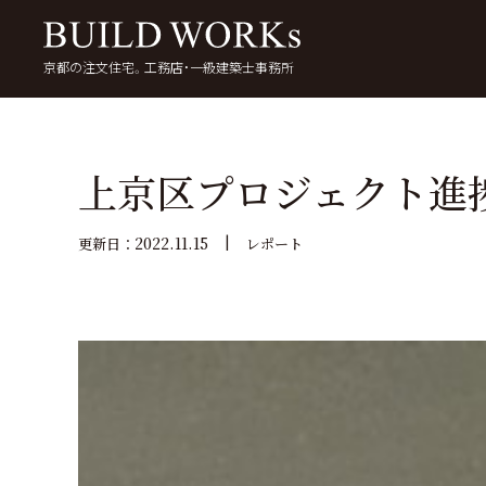
京都の注文住宅。工務店・一級建築士事務所
検
索:
いい家を考える
京都で家を建てる
5
上京区プロジェクト進
2022.11.15
更新日：
レポート