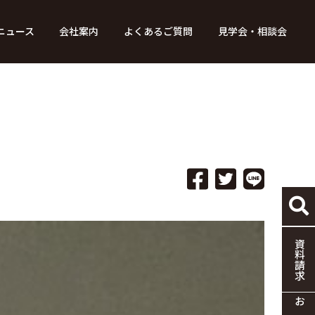
ニュース
会社案内
よくあるご質問
見学会・相談会
り組み
ース
家づくりの流れ
特別コンテンツ
メディア掲載情報
標準仕様
採用情報
保証・制度
協力企業の募集
資料請求