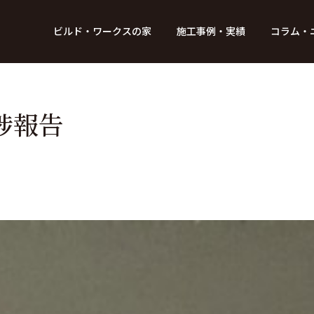
BUILD WORKs
ビルド・ワークスの家
施工事例・実績
コラム・
つのデザイン
6つのコントロール
アクセス
プロジェクト
コラム
スタッフ紹介
ガイド
ビルド・ワークスの「施工」
新 築
レポート
リフォーム
SDGsへの取
ニュ
捗報告