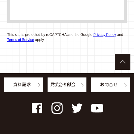
This site is protected by reCAPTCHA and the Google
Privacy Policy
and
Terms of Service
apply.
資料請求
見学会・相談会
お問合せ
Facebook
Instagram
Twitter
YouTube