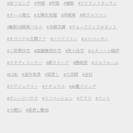
2Fリビング
中庭
坪庭
植栽
アイランドキッチン
オール電化
太陽光発電
床暖房
床下エアコン
輻射冷暖房パネル
全館空調
ウォークインクロゼット
オリジナル玄関ドア
バリアフリー
エレベーター
二世帯住宅
店舗兼用住宅
狭小住宅
エタノール暖炉
スタディコーナー
薪ストーブ
趣味室
ゴルフルーム
LDK
造作家具
梁表し
大空間
会社
ラグジュアリー
ナチュラル
40畳リビング
ガレージハウス
リノベーション
テラス
ペット
大開口
梁表し敷地