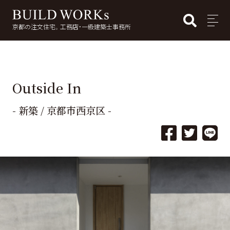
BUI
MENU
京都の注文住宅。工務店・一級建築士事務所
検
索:
Outside In
- 新築 / 京都市西京区 -