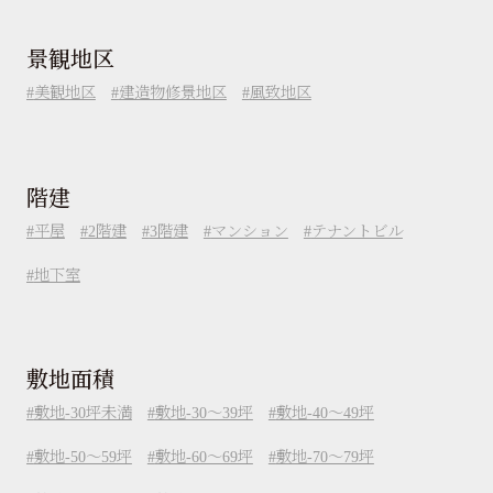
景観地区
美観地区
建造物修景地区
風致地区
階建
平屋
2階建
3階建
マンション
テナントビル
地下室
敷地面積
敷地-30坪未満
敷地-30～39坪
敷地-40～49坪
敷地-50～59坪
敷地-60～69坪
敷地-70～79坪