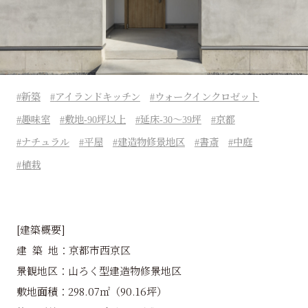
新築
アイランドキッチン
ウォークインクロゼット
趣味室
敷地-90坪以上
延床-30～39坪
京都
ナチュラル
平屋
建造物修景地区
書斎
中庭
植栽
[建築概要]
建 築 地：京都市西京区
景観地区：
山ろく型建造物修景地区
敷地面積：298.07㎡（90.16坪）