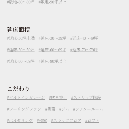
敷地-80～89坪
敷地-90坪以上
延床面積
延床-30坪未満
延床-30～39坪
延床-40～49坪
延床-50～59坪
延床-60～69坪
延床-70～79坪
延床-80～89坪
延床-90坪以上
こだわり
ビルトインガレージ
吹き抜け
ストリップ階段
シーリングファン
書斎
ジム
シアタールーム
ボルダリング
和室
スキップフロア
ロフト